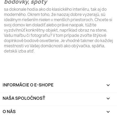
bodovky, spoty
sa dokonale hodia ako do klasického interiéru, tak aj do
moderného. Okrem toho, že naozaj dobre vyzerajú, sú
ideálnym riešením nielen v menších priestoroch. Chcete si
svoj domov len doladiť alebo práve naopak, túžite
vyzdvihnúť konkrétny objekt, napríklad obraz na stene,
Vašu maľbu či fotografiu? V tom prípade zvoľte štýlové
doplnkové bodové osvetlenie. Je vhodné takmer do každej
miestnosti vo Vašej domácnosti ako obývačka, spálňa,
detská izba atď.
INFORMÁCIE O E-SHOPE
keyboard_arrow_down
NAŠA SPOLOČNOSŤ

O NÁS
