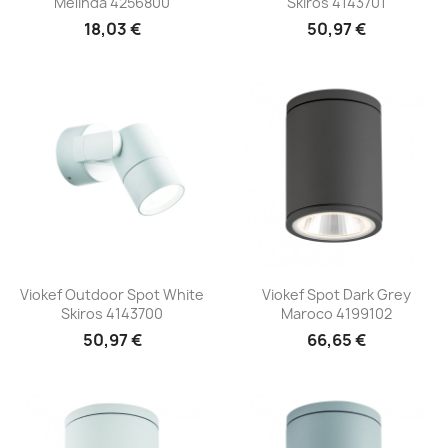
Melinda 4256800
Skiros 4143701
18,03 €
50,97 €
Viokef Outdoor Spot White
Viokef Spot Dark Grey
Skiros 4143700
Maroco 4199102
50,97 €
66,65 €