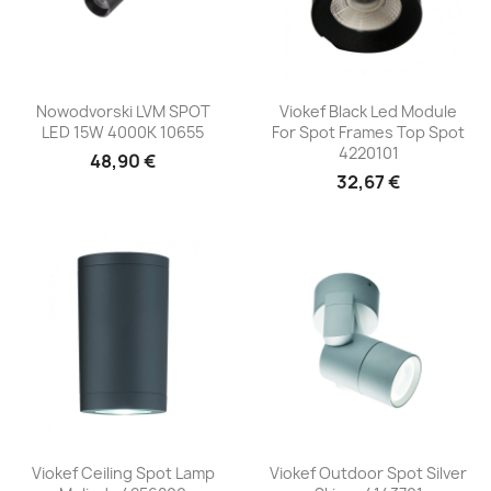
Nowodvorski LVM SPOT
Viokef Black Led Module
LED 15W 4000K 10655
For Spot Frames Top Spot
4220101
48,90 €
32,67 €
Viokef Ceiling Spot Lamp
Viokef Outdoor Spot Silver