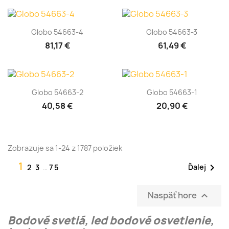
Globo 54663-4
Globo 54663-3
81,17 €
61,49 €
Globo 54663-2
Globo 54663-1
40,58 €
20,90 €
Zobrazuje sa 1-24 z 1787 položiek
1

Ďalej
2
3
…
75
Naspäť hore

Bodové svetlá, led bodové osvetlenie,