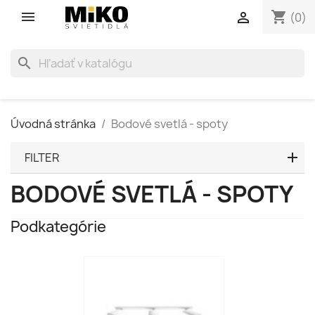
shopping_cart

(0)
search
Úvodná stránka
Bodové svetlá - spoty
FILTER
BODOVÉ SVETLÁ - SPOTY
Podkategórie