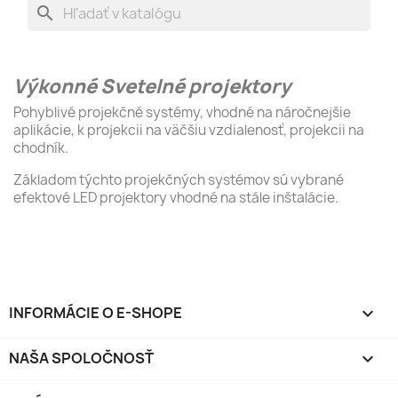
search
Výkonné Svetelné projektory
Pohyblivé projekčné systémy, vhodné na náročnejšie
aplikácie, k projekcii na väčšiu vzdialenosť, projekcii na
chodník.
Základom týchto projekčných systémov sú vybrané
efektové LED projektory vhodné na stále inštalácie.
INFORMÁCIE O E-SHOPE
keyboard_arrow_down
NAŠA SPOLOČNOSŤ
