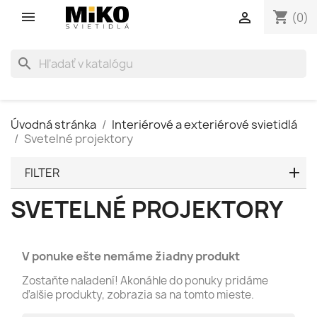
shopping_cart

(0)
search
Úvodná stránka
Interiérové a exteriérové svietidlá
Svetelné projektory
FILTER
SVETELNÉ PROJEKTORY
V ponuke ešte nemáme žiadny produkt
Zostaňte naladení! Akonáhle do ponuky pridáme
ďalšie produkty, zobrazia sa na tomto mieste.