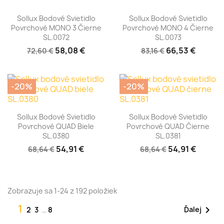
Sollux Bodové Svietidlo
Sollux Bodové Svietidlo
Povrchové MONO 3 Čierne
Povrchové MONO 4 Čierne
SL.0072
SL.0073
58,08 €
66,53 €
72,60 €
83,16 €
-20%
-20%
Sollux Bodové Svietidlo
Sollux Bodové Svietidlo
Povrchové QUAD Biele
Povrchové QUAD Čierne
SL.0380
SL.0381
54,91 €
54,91 €
68,64 €
68,64 €
Zobrazuje sa 1-24 z 192 položiek
1

Ďalej
2
3
…
8