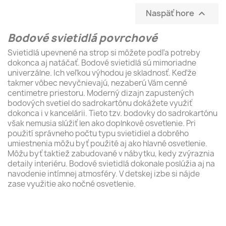
Naspäť hore

Bodové svietidlá povrchové
Svietidlá upevnené na strop si môžete podľa potreby
dokonca aj natáčať. Bodové svietidlá sú mimoriadne
univerzálne. Ich veľkou výhodou je skladnosť. Keďže
takmer vôbec nevyčnievajú, nezaberú Vám cenné
centimetre priestoru. Moderný dizajn zapustených
bodových svetiel do sadrokartónu dokážete využiť
dokonca i v kancelárii. Tieto tzv. bodovky do sadrokartónu
však nemusia slúžiť len ako doplnkové osvetlenie. Pri
použití správneho počtu typu svietidiel a dobrého
umiestnenia môžu byť použité aj ako hlavné osvetlenie.
Môžu byť taktiež zabudované v nábytku, kedy zvýraznia
detaily interiéru. Bodové svietidlá dokonale poslúžia aj na
navodenie intímnej atmosféry. V detskej izbe si nájde
zase využitie ako nočné osvetlenie.