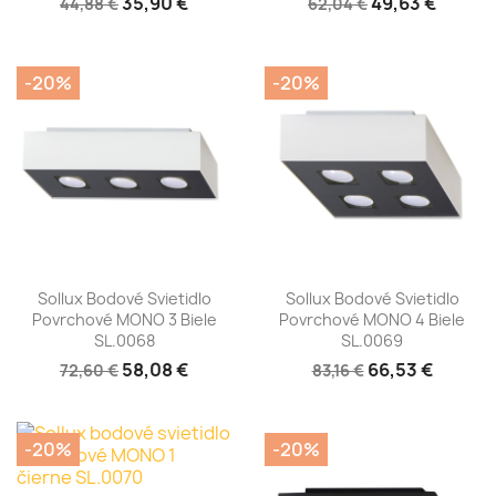
35,90 €
49,63 €
44,88 €
62,04 €
-20%
-20%
Sollux Bodové Svietidlo
Sollux Bodové Svietidlo
Povrchové MONO 3 Biele
Povrchové MONO 4 Biele
SL.0068
SL.0069
58,08 €
66,53 €
72,60 €
83,16 €
-20%
-20%