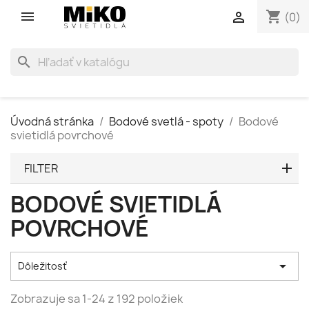
shopping_cart

(0)
search
Úvodná stránka
Bodové svetlá - spoty
Bodové
svietidlá povrchové
FILTER
BODOVÉ SVIETIDLÁ
POVRCHOVÉ

Dôležitosť
Zobrazuje sa 1-24 z 192 položiek