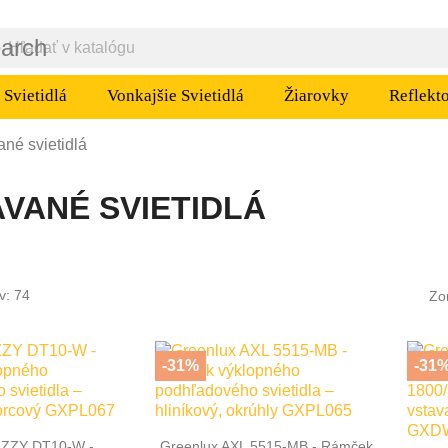
earch
Svietidlá
Vonkajšie Svietidlá
Žiarovky
Reflekt
ané svietidlá
VANÉ SVIETIDLÁ
v: 74
Zo
-31%
-31

hly náhľad
Rýchly náhľad
IZZY DT10-W -
Greenlux AXL 5515-MB - Rámček