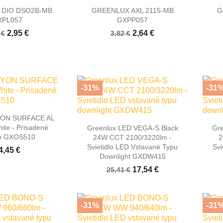

hly náhľad
Rýchly náhľad
 DIO DSO2B-MB
GREENLUX AXL 2115-MB
G
XPL057
GXPP057
2,95 €
2,64 €
 €
3,82 €
-31%
-31
hly náhľad
YON SURFACE AL

Rýchly náhľad
te - Prisadené
Greenlux LED VEGA-S Black
Gr
o GXOS510
24W CCT 2100/3220lm -
2
Svietidlo LED Vstavané Typu
Svi
4,45 €
Downlight GXDW415
17,54 €
25,41 €
-31%
-31