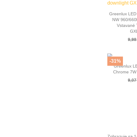

Rýc
Greenlux LED
NW 960/660l
Vstavané 
GX
9,98
-31%

Rýc
Greenlux L
Chrome 7W
9,07
Zobrazuje sa 1