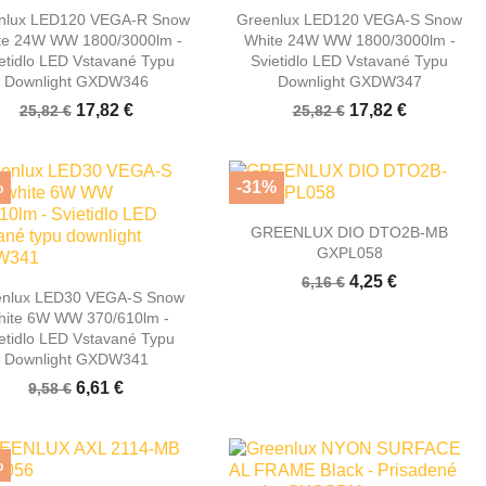


Rýchly náhľad
Rýchly náhľad
nlux LED120 VEGA-R Snow
Greenlux LED120 VEGA-S Snow
te 24W WW 1800/3000lm -
White 24W WW 1800/3000lm -
etidlo LED Vstavané Typu
Svietidlo LED Vstavané Typu
Downlight GXDW346
Downlight GXDW347
17,82 €
17,82 €
25,82 €
25,82 €
%
-31%

Rýchly náhľad
GREENLUX DIO DTO2B-MB
GXPL058
4,25 €
6,16 €

Rýchly náhľad
enlux LED30 VEGA-S Snow
ite 6W WW 370/610lm -
etidlo LED Vstavané Typu
Downlight GXDW341
6,61 €
9,58 €
%