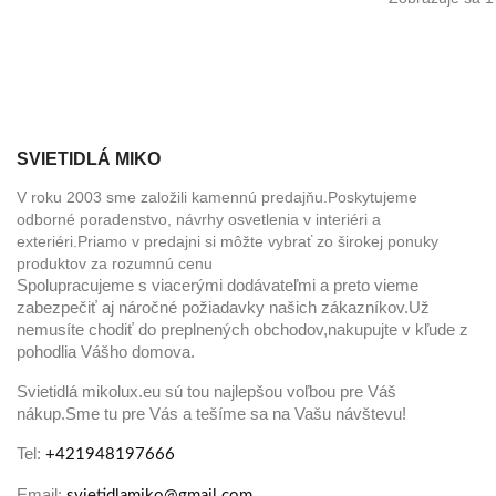
SVIETIDLÁ MIKO
V roku 2003 sme založili kamennú predajňu.Poskytujeme
odborné poradenstvo, návrhy osvetlenia v interiéri a
exteriéri.Priamo v predajni si môžte vybrať zo širokej ponuky
produktov za rozumnú cenu
Spolupracujeme s viacerými dodávateľmi a preto vieme
zabezpečiť aj náročné požiadavky našich zákazníkov.Už
nemusíte chodiť do preplnených obchodov,nakupujte v kľude z
pohodlia Vášho domova.
Svietidlá mikolux.eu sú tou najlepšou voľbou pre Váš
nákup.Sme tu pre Vás a tešíme sa na Vašu návštevu!
Tel:
+421948197666
Email:
svietidlamiko@gmail.com