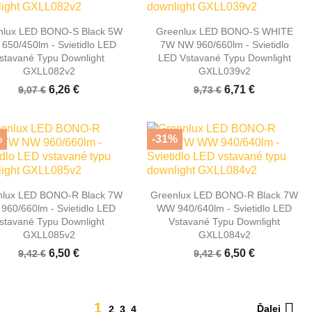


Rýchly náhľad
Rýchly náhľad
nlux LED BONO-S Black 5W
Greenlux LED BONO-S WHITE
650/450lm - Svietidlo LED
7W NW 960/660lm - Svietidlo
stavané Typu Downlight
LED Vstavané Typu Downlight
GXLL082v2
GXLL039v2
6,26 €
6,71 €
9,07 €
9,73 €
%
-31%


Rýchly náhľad
Rýchly náhľad
nlux LED BONO-R Black 7W
Greenlux LED BONO-R Black 7W
960/660lm - Svietidlo LED
WW 940/640lm - Svietidlo LED
stavané Typu Downlight
Vstavané Typu Downlight
GXLL085v2
GXLL084v2
6,50 €
6,50 €
9,42 €
9,42 €

1
Ďalej
2
3
4