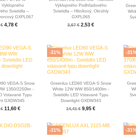
 Výklopného
Výklopného Podhľadového
Gree
ého Svietidla –
Svietidla – Hliníkový, Okrúhly
Whi
Štvorcový GXPL067
GXPL065
Svi
4,78 €
2,53 €
 €
3,67 €
-31%
-31

hly náhľad
Rýchly náhľad
D90 VEGA-S Snow
Greenlux LED60 VEGA-S Snow
Gre
W 1350/2250lm -
White 12W WW 850/1400lm -
Wh
ED Vstavané Typu
Svietidlo LED Vstavané Typu
Svi
ght GXDW345
Downlight GXDW343
11,60 €
9,95 €
 €
14,41 €
-31%
-31