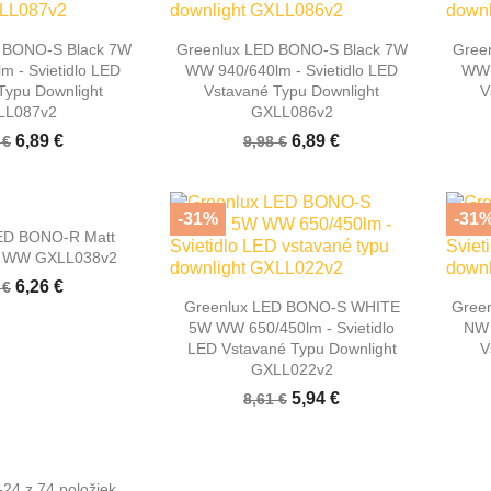

hly náhľad
Rýchly náhľad
 BONO-S Black 7W
Greenlux LED BONO-S Black 7W
Gree
m - Svietidlo LED
WW 940/640lm - Svietidlo LED
WW 
Typu Downlight
Vstavané Typu Downlight
V
LL087v2
GXLL086v2
6,89 €
6,89 €
 €
9,98 €
-31%
-31
hly náhľad
ED BONO-R Matt
 WW GXLL038v2
6,26 €
 €

Rýchly náhľad
Greenlux LED BONO-S WHITE
Gree
5W WW 650/450lm - Svietidlo
NW 
LED Vstavané Typu Downlight
V
GXLL022v2
5,94 €
8,61 €
-24 z 74 položiek