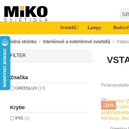
s
Lampy
Bodové 
Svietidlá
Úvodná stránka
Interiérové a exteriérové svietidlá
Vstav
FILTER
VSTA
Značka
Počet produkto
GREENLUX
(13)
-31%
Krytie
IP65
(1)

Rýc
Greenlux 