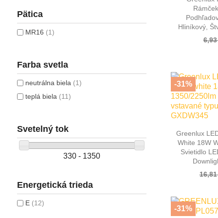
Rámček
Pätica
Podhľadov
Hliníkový, 
MR16
(1)
6,93
Farba svetla
neutrálna biela
(1)
-31%
teplá biela
(11)
Svetelný tok

Rýc
Greenlux LE
White 18W W
Svietidlo L
330 - 1350
Downli
16,81
Energetická trieda
E
(12)
-31%