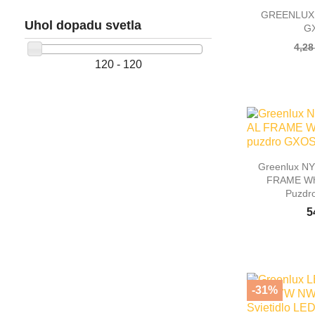

Rýc
GREENLUX
Uhol dopadu svetla
G
4,28
120 - 120

Rýc
Greenlux N
FRAME Whi
Puzdr
5
-31%