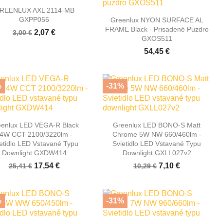

Rýchly náhľad
REENLUX AXL 2114-MB

Rýchly náhľad
GXPP056
Greenlux NYON SURFACE AL
FRAME Black - Prisadené Puzdro
2,07 €
3,00 €
GXOS511
54,45 €
%
-31%


Rýchly náhľad
Rýchly náhľad
eenlux LED VEGA-R Black
Greenlux LED BONO-S Matt
4W CCT 2100/3220lm -
Chrome 5W NW 660/460lm -
etidlo LED Vstavané Typu
Svietidlo LED Vstavané Typu
Downlight GXDW414
Downlight GXLL027v2
17,54 €
7,10 €
25,41 €
10,29 €
%
-31%