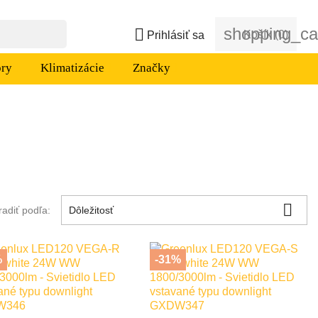
shopping_ca

Košík
(0)
Prihlásiť sa
ory
Klimatizácie
Značky

radiť podľa:
Dôležitosť
%
-31%