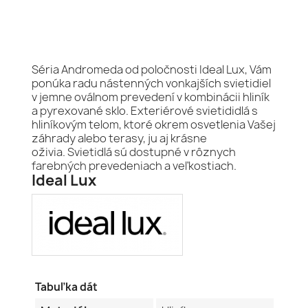
Séria Andromeda od poločnosti Ideal Lux, Vám
ponúka radu nástenných vonkajších svietidiel
v jemne oválnom prevedení v kombinácii hliník
a pyrexované sklo. Exteriérové svietididlá s
hliníkovým telom, ktoré okrem osvetlenia Vašej
záhrady alebo terasy, ju aj krásne
oživia. Svietidlá sú dostupné v rôznych
farebných prevedeniach a veľkostiach.
Ideal Lux
Tabuľka dát