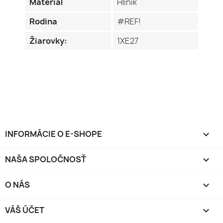
Materiál
Hliník
Rodina
#REF!
Žiarovky:
1XE27
INFORMÁCIE O E-SHOPE
keyboard_arrow_down
NAŠA SPOLOČNOSŤ

O NÁS

VÁŠ ÚČET
