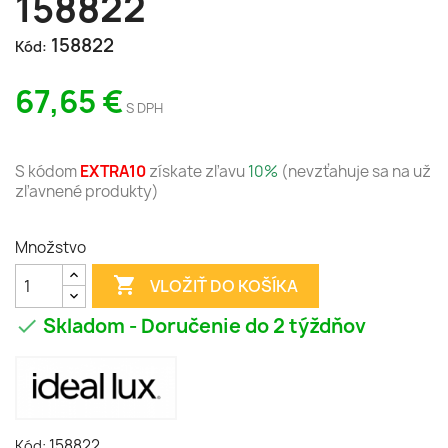
158822
158822
Kód:
67,65 €
S DPH
S kódom
EXTRA10
získate zľavu
10%
(nevzťahuje sa na už
zľavnené produkty)
Množstvo

VLOŽIŤ DO KOŠÍKA
Skladom - Doručenie do 2 týždňov

158822
Kód: