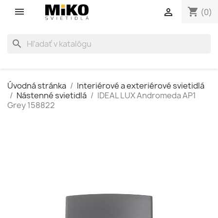
shopping_cart

(0)
search
Úvodná stránka
Interiérové a exteriérové svietidlá
Nástenné svietidlá
IDEAL LUX Andromeda AP1
Grey 158822