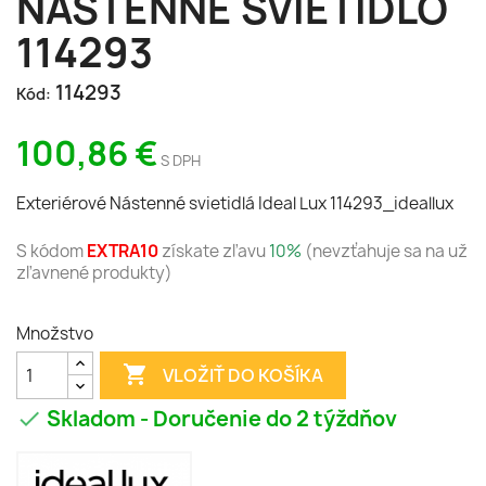
NÁSTENNÉ SVIETIDLO
114293
114293
Kód:
100,86 €
S DPH
Exteriérové Nástenné svietidlá Ideal Lux 114293_ideallux
S kódom
EXTRA10
získate zľavu
10%
(nevzťahuje sa na už
zľavnené produkty)
Množstvo

VLOŽIŤ DO KOŠÍKA
Skladom - Doručenie do 2 týždňov
