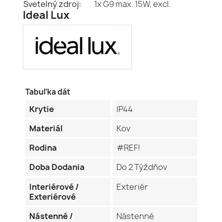
Svetelný zdroj:
1x G9 max. 15W, excl.
Ideal Lux
Tabuľka dát
Krytie
IP44
Materiál
Kov
Rodina
#REF!
Doba Dodania
Do 2 Týždňov
Interiérové /
Exteriér
Exteriérové
Nástenné /
Nástenné