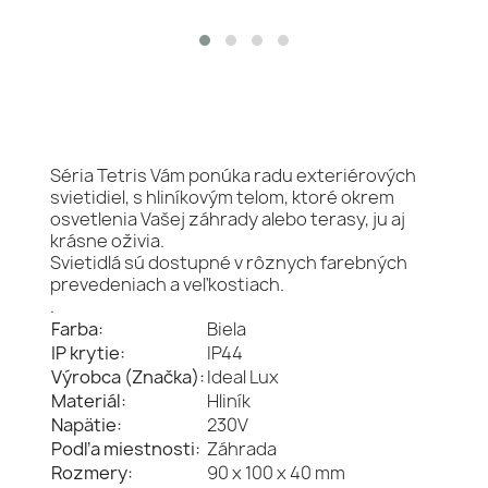
Séria Tetris Vám ponúka radu exteriérových
svietidiel, s hliníkovým telom, ktoré okrem
osvetlenia Vašej záhrady alebo terasy, ju aj
krásne oživia.
Svietidlá sú dostupné v rôznych farebných
prevedeniach a veľkostiach.
.
Farba:
Biela
IP krytie:
IP44
Výrobca (Značka):
Ideal Lux
Materiál:
Hliník
Napätie:
230V
Podľa miestnosti:
Záhrada
Rozmery:
90 x 100 x 40 mm