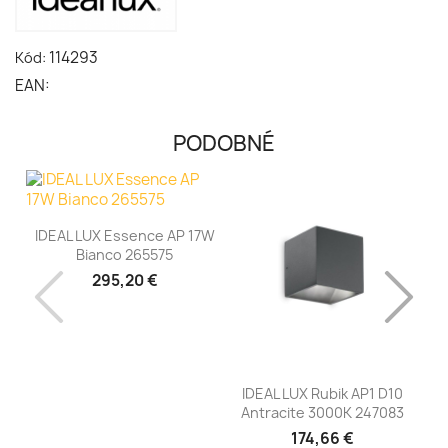
114293
Kód:
EAN:
PODOBNÉ
IDEAL LUX Essence AP 17W
Bianco 265575
295,20 €
IDEAL LUX Rubik AP1 D10
Antracite 3000K 247083
Ná
174,66 €