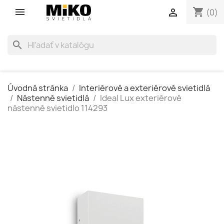
shopping_cart

(0)
search
Úvodná stránka
Interiérové a exteriérové svietidlá
Nástenné svietidlá
Ideal Lux exteriérové
nástenné svietidlo 114293