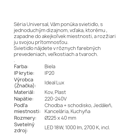
Séria Universal, Vám ponúka svietidlo, s
jednoduchým dizajnom, vďaka, ktorému ,
zapadne do akejkoľvek miestnosti, a rozžiari
ju svojou prítomnosťou.
Svietidlo nájdete v rôznych farebných
prevedeniach, veľkostiach a tvaroch.
.
Farba:
Biela
IP krytie:
IP20
Výrobca
Ideal Lux
(Značka):
Materiál:
Kov, Plast
Napätie:
220-240V
Podľa
Chodba + schodisko, Jedáleň,
miestnosti:
Kancelária, Kuchyňa
Rozmery:
Ø225 x 40 mm
Svetelný
LED 18W, 1000 lm, 2700 K, incl.
zdroj: