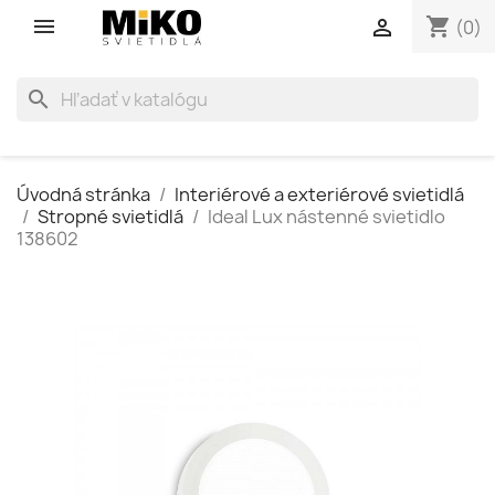
shopping_cart

(0)
search
Úvodná stránka
Interiérové a exteriérové svietidlá
Stropné svietidlá
Ideal Lux nástenné svietidlo
138602