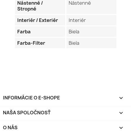
Nástenné /
Nástenné
Stropné
Interiér / Exteriér
Interiér
Farba
Biela
Farba-Filter
Biela
INFORMÁCIE O E-SHOPE
keyboard_arrow_down
NAŠA SPOLOČNOSŤ

O NÁS
