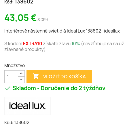
138602
Kód:
43,05 €
S DPH
Interiérové nástenné svietidlá Ideal Lux 138602_ideallux
S kódom
EXTRA10
získate zľavu
10%
(nevzťahuje sa na už
zľavnené produkty)
Množstvo

VLOŽIŤ DO KOŠÍKA
Skladom - Doručenie do 2 týždňov

138602
Kód: