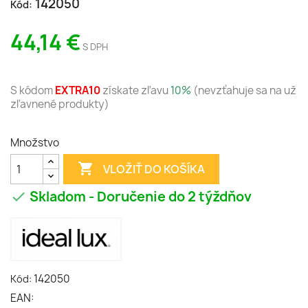
142050
Kód:
44,14 €
S DPH
S kódom
EXTRA10
získate zľavu
10%
(nevzťahuje sa na už
zľavnené produkty)
Množstvo

VLOŽIŤ DO KOŠÍKA
Skladom - Doručenie do 2 týždňov

142050
Kód:
EAN: