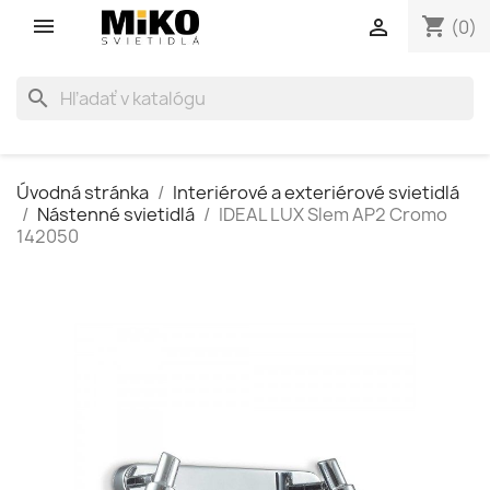
shopping_cart

(0)
search
Úvodná stránka
Interiérové a exteriérové svietidlá
Nástenné svietidlá
IDEAL LUX Slem AP2 Cromo
142050