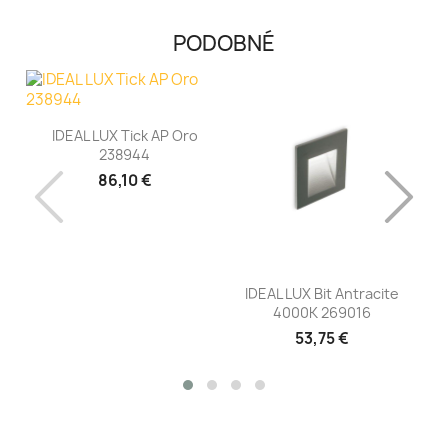
PODOBNÉ
IDEAL LUX Tick AP Oro
238944
86,10 €
IDEAL LUX Bit Antracite
I
4000K 269016
53,75 €