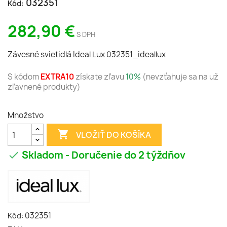
032351
Kód:
282,90 €
S DPH
Závesné svietidlá Ideal Lux 032351_ideallux
S kódom
EXTRA10
získate zľavu
10%
(nevzťahuje sa na už
zľavnené produkty)
Množstvo

VLOŽIŤ DO KOŠÍKA
Skladom - Doručenie do 2 týždňov

032351
Kód: