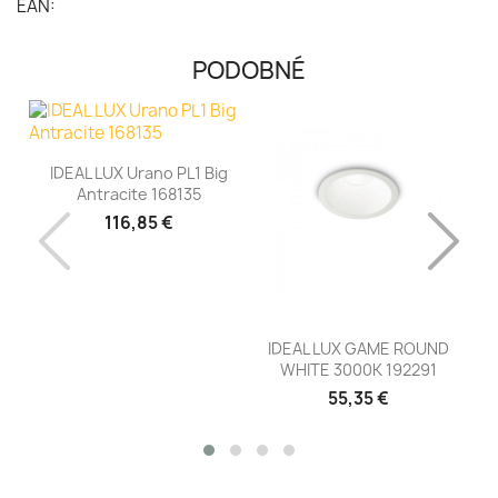
EAN:
PODOBNÉ
IDEAL LUX Urano PL1 Big
Antracite 168135
116,85 €
IDEAL LUX GAME ROUND
Id
WHITE 3000K 192291
55,35 €