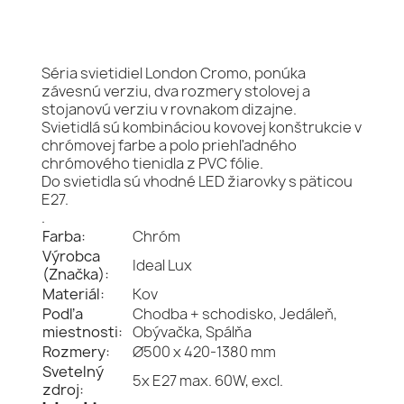
Séria svietidiel London Cromo, ponúka
závesnú verziu, dva rozmery stolovej a
stojanovú verziu v rovnakom dizajne.
Svietidlá sú kombináciou kovovej konštrukcie v
chrómovej farbe a polo priehľadného
chrómového tienidla z PVC fólie.
Do svietidla sú vhodné LED žiarovky s päticou
E27.
.
Farba:
Chróm
Výrobca
Ideal Lux
(Značka):
Materiál:
Kov
Podľa
Chodba + schodisko, Jedáleň,
miestnosti:
Obývačka, Spálňa
Rozmery:
Ø500 x 420-1380 mm
Svetelný
5x E27 max. 60W, excl.
zdroj: