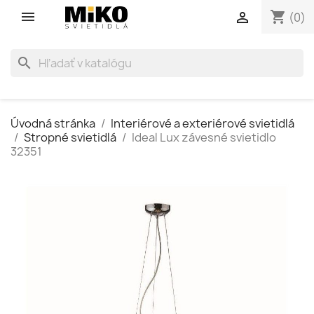
shopping_cart

(0)
search
Úvodná stránka
Interiérové a exteriérové svietidlá
Stropné svietidlá
Ideal Lux závesné svietidlo
32351