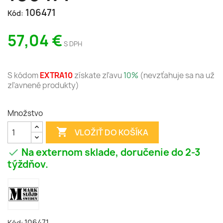
106471
Kód:
57,04 €
S DPH
S kódom
EXTRA10
získate zľavu
10%
(nevzťahuje sa na už
zľavnené produkty)
Množstvo

VLOŽIŤ DO KOŠÍKA
Na externom sklade, doručenie do 2-3

týždňov.
106471
Kód: