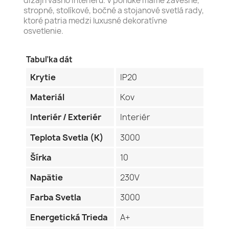
dizajn vášho interiéru. V ponuke máme závesné,
stropné, stolíkové, bočné a stojanové svetlá rady,
ktoré patria medzi luxusné dekoratívne
osvetlenie.
Tabuľka dát
Krytie
IP20
Materiál
Kov
Interiér / Exteriér
Interiér
Teplota Svetla (K)
3000
Šírka
10
Napätie
230V
Farba Svetla
3000
Energetická Trieda
A+