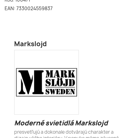
EAN: 7330024559837
Markslojd
Moderné svietidlá Markslojd
presvetľujú a dokonale dotvárajú charakter a