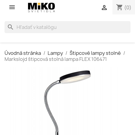
shopping_cart

(0)
search
Úvodná stránka
Lampy
Štipcové lampy stolné
Markslojd štipcová stolná lampa FLEX 106471