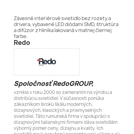
Závesné interiérové svietidlo bez rozety a
drivera, vybavené LED diódami SMD, štruktúra
a difúzor z hliníka lakovaná v matnej čiernej
farbe.
Redo
Spoločnosť RedoGROUP,
vznikla v roku 2000 so zameraním na výrobu a
distribúciu svietidiel. V súčasnosti ponúka
zákazníkom širokú škálu moderných,
dizajnových, klasických a priemyselných
svietidiel. Táto rumunská firma v spolupráci s
dizajnovými talianskymi firmami dáva svietidlám
výborný pomer ceny, dizajnu a kvality. Ich