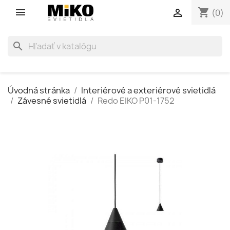
shopping_cart

(0)
search
Úvodná stránka
Interiérové a exteriérové svietidlá
Závesné svietidlá
Redo EIKO P01-1752