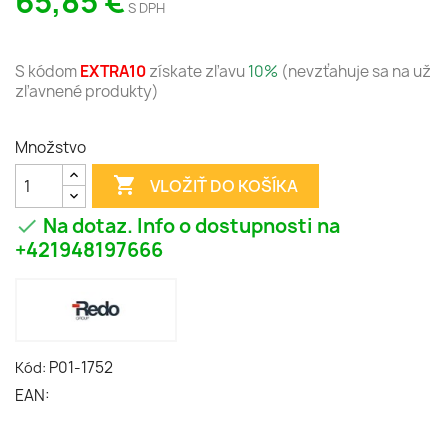
65,85 €
S DPH
S kódom
EXTRA10
získate zľavu
10%
(nevzťahuje sa na už
zľavnené produkty)
Množstvo

VLOŽIŤ DO KOŠÍKA
Na dotaz. Info o dostupnosti na

+421948197666
P01-1752
Kód:
EAN: