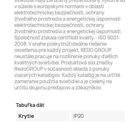
svietidlá majú zaručený prezentovaný výkon a sú
v súlade s európskymi normami v oblasti
elektrotechnickej bezpečnosti, ochrany
životného prostredia a energetickej úspornosti
elektrotechnickej bezpečnosti, ochrany
životného prostredia a energetickej úspornosti.
Spoločnosť získala certifikát kvality - ISO 9001:
2008. V snahe poskytnúť ideálne riešenie
osvetlenia pre každý projekt, REDO GROUP
neustále pracuje na rozšírenie ponuky ďalších
kvalitných svietidiel. Produktová sila značky
RedoGROUP v súčasnosti skladá z ponuky
viacerých katalógov. Každý katalóg je na určité
zameranie použitia svietidiel a je cielený na
určitú skupinu predajcov a zákazníkov.
Tabuľka dát
Krytie
IP20