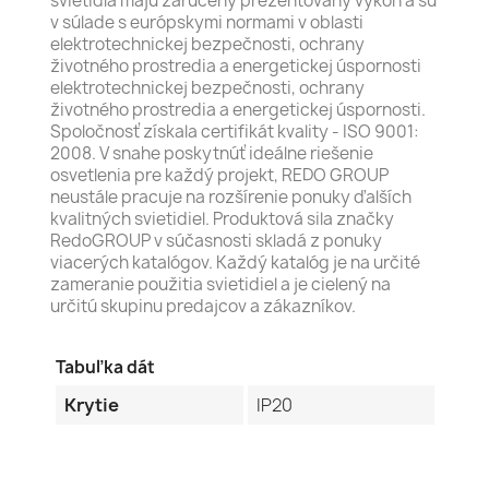
svietidlá majú zaručený prezentovaný výkon a sú
v súlade s európskymi normami v oblasti
elektrotechnickej bezpečnosti, ochrany
životného prostredia a energetickej úspornosti
elektrotechnickej bezpečnosti, ochrany
životného prostredia a energetickej úspornosti.
Spoločnosť získala certifikát kvality - ISO 9001:
2008. V snahe poskytnúť ideálne riešenie
osvetlenia pre každý projekt, REDO GROUP
neustále pracuje na rozšírenie ponuky ďalších
kvalitných svietidiel. Produktová sila značky
RedoGROUP v súčasnosti skladá z ponuky
viacerých katalógov. Každý katalóg je na určité
zameranie použitia svietidiel a je cielený na
určitú skupinu predajcov a zákazníkov.
Tabuľka dát
Krytie
IP20