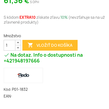
61,36 €
S DPH
S kódom
EXTRA10
získate zľavu
10%
(nevzťahuje sa na už
zľavnené produkty)
Množstvo

VLOŽIŤ DO KOŠÍKA
Na dotaz. Info o dostupnosti na

+421948197666
P01-1832
Kód:
EAN: