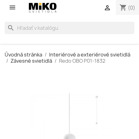
shopping_cart

(0)
search
Úvodná stránka
Interiérové a exteriérové svietidlá
Závesné svietidlá
Redo OBO P01-1832