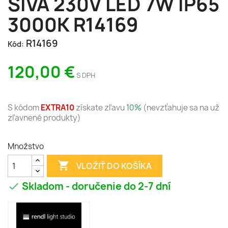
SIVÁ 230V LED 7W IP65
3000K R14169
R14169
Kód:
120,00 €
S DPH
S kódom
EXTRA10
získate zľavu
10%
(nevzťahuje sa na už
zľavnené produkty)
Množstvo

VLOŽIŤ DO KOŠÍKA
Skladom - doručenie do 2-7 dní
