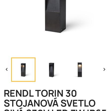


RENDL TORIN 30
STOJANOVÁ SVETLO