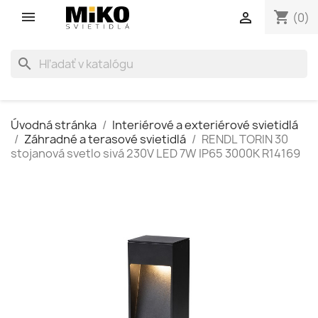
shopping_cart

(0)
search
Úvodná stránka
Interiérové a exteriérové svietidlá
Záhradné a terasové svietidlá
RENDL TORIN 30
stojanová svetlo sivá 230V LED 7W IP65 3000K R14169