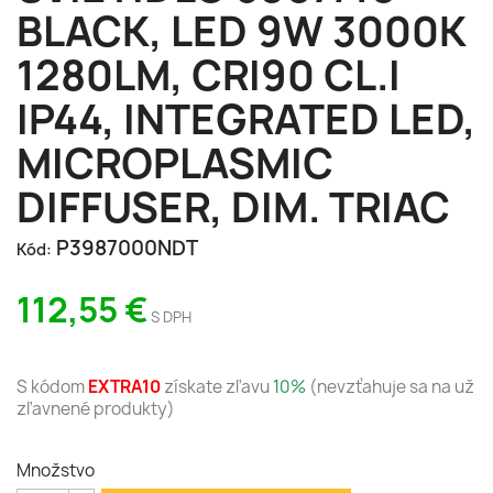
BLACK, LED 9W 3000K
1280LM, CRI90 CL.I
IP44, INTEGRATED LED,
MICROPLASMIC
DIFFUSER, DIM. TRIAC
P3987000NDT
Kód:
112,55 €
S DPH
S kódom
EXTRA10
získate zľavu
10%
(nevzťahuje sa na už
zľavnené produkty)
Množstvo