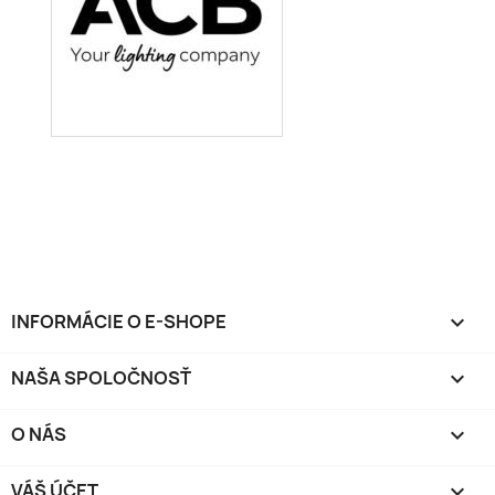
INFORMÁCIE O E-SHOPE
keyboard_arrow_down
NAŠA SPOLOČNOSŤ

O NÁS

VÁŠ ÚČET
