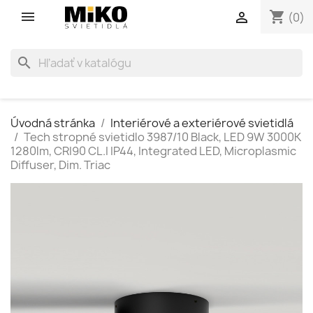
shopping_cart

(0)
search
Úvodná stránka
Interiérové a exteriérové svietidlá
Tech stropné svietidlo 3987/10 Black, LED 9W 3000K
1280lm, CRI90 CL.I IP44, Integrated LED, Microplasmic
Diffuser, Dim. Triac