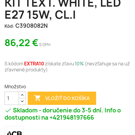
KIT TEXT. WHITE, LED
E27 15W, CL.I
C3908082N
Kód:
86,22 €
S DPH
S kódom
EXTRA10
získate zľavu
10%
(nevzťahuje sa na už
zľavnené produkty)
Množstvo

VLOŽIŤ DO KOŠÍKA
Skladom - doručenie do 3-5 dní. Info o

dostupnosti na +421948197666