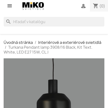
shopping_cart

(0)
search
Úvodná stránka
Interiérové a exteriérové svietidlá
Turkana Pendant lamp 3908/16 Black, Kit Text.
White, LED E27 15W, CL.I