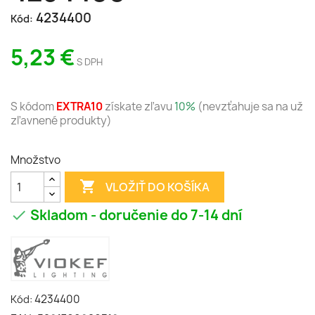
4234400
Kód:
5,23 €
S DPH
S kódom
EXTRA10
získate zľavu
10%
(nevzťahuje sa na už
zľavnené produkty)
Množstvo

VLOŽIŤ DO KOŠÍKA
Skladom - doručenie do 7-14 dní

4234400
Kód: