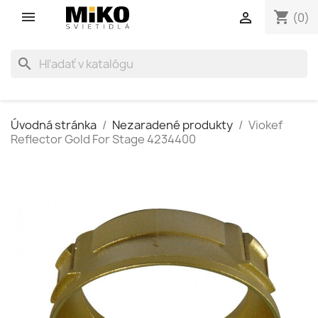
shopping_cart

(0)
search
Úvodná stránka
Nezaradené produkty
Viokef
Reflector Gold For Stage 4234400