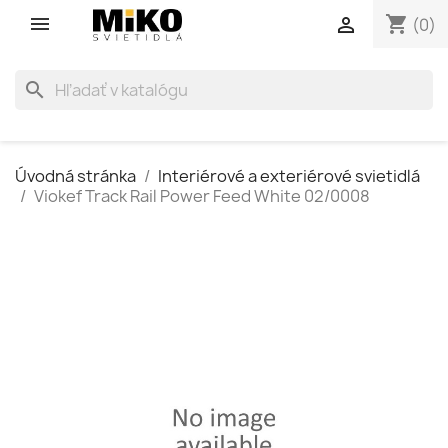
shopping_cart

(0)
search
Úvodná stránka
Interiérové a exteriérové svietidlá
Viokef Track Rail Power Feed White 02/0008