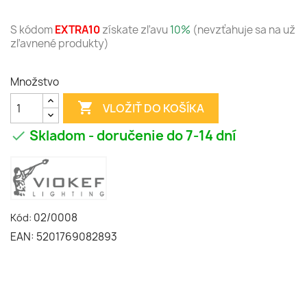
S kódom
EXTRA10
získate zľavu
10%
(nevzťahuje sa na už
zľavnené produkty)
Množstvo

VLOŽIŤ DO KOŠÍKA
Skladom - doručenie do 7-14 dní

02/0008
Kód:
EAN: 5201769082893